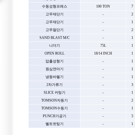
수동성형프레스
100 TON
7
고무재단기
-
2
고무재단기
-
1
고무절단기
-
2
SAND BLAST M/C
-
1
니더기
75L
1
OPEN ROLL
18/14 INCH
1
압출성형기
-
1
원심연마기
-
1
냉동바렐기
-
1
2차가류기
-
3
SLICE 커팅기
-
1
TOMSON자동기
-
2
TOMSON수동기
-
1
PUNCH가공기
-
5
벨트컷팅기
-
1