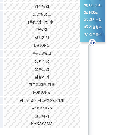
영신유압
남양철공소
(주)남양피엠아이
IWAKI
성일기계
DATONG
봉신/IWAKI
동화기공
오주산업
삼성기계
위드랩/대일전열
FORTUNA
광야정밀제작소/㈜신라기계
WAKAMIYA
신평유기
NAKAYAMA