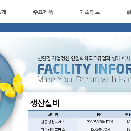
소개
주요제품
기술정보
설비명
형식
수
진공성형프레스
200/250/300 TON
18
자동성형프레스
150/200 TON
18