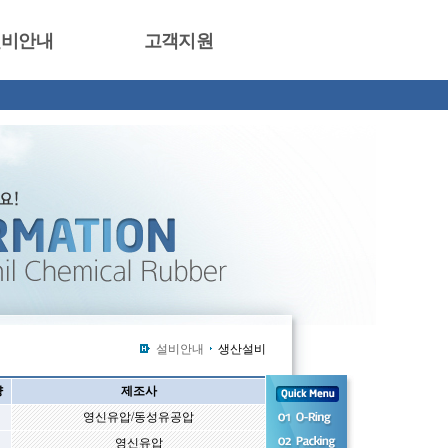
설비안내
고객지원
설비안내
생산설비
량
제조사
영신유압/동성유공압
영신유압